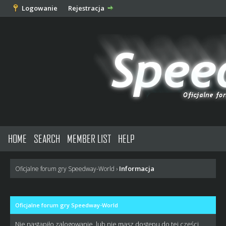
Logowanie
Rejestracja
HOME
SEARCH
MEMBER LIST
HELP
Informacja
Oficjalne forum gry Speedway-World
›
Oficjalne forum gry Speedway-World
Nie nastąpiło zalogowanie, lub nie masz dostępu do tej części