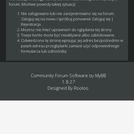
forum. Możliwe powody takiej sytuacji:
Nie zalogowano lub nie zarejestrowano się na forum.
Zaloguj się na nowo i spróbuj ponownie
Zaloguj się
|
Rejestracja
Możesz nie mieć uprawnień do oglądania tej strony.
Twoje konto może być nieaktywne albo zablokowane.
Odwiedzono tę stronę wpisując jej adres bezpośrednio w
pasek adresu przeglądarki zamiast użyć odpowiedniego
formularza lub odnośnika.
Community Forum Software by
MyBB
1.8.27
Designed By
Rooloo
.