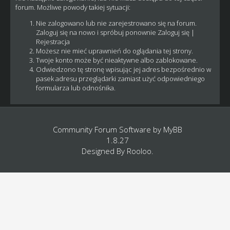
forum. Możliwe powody takiej sytuacji:
Nie zalogowano lub nie zarejestrowano się na forum.
Zaloguj się na nowo i spróbuj ponownie
Zaloguj się
|
Rejestracja
Możesz nie mieć uprawnień do oglądania tej strony.
Twoje konto może być nieaktywne albo zablokowane.
Odwiedzono tę stronę wpisując jej adres bezpośrednio w
pasek adresu przeglądarki zamiast użyć odpowiedniego
formularza lub odnośnika.
Community Forum Software by
MyBB
1.8.27
Designed By
Rooloo
.