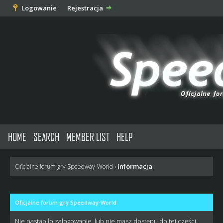
Logowanie
Rejestracja
HOME
SEARCH
MEMBER LIST
HELP
Informacja
Oficjalne forum gry Speedway-World
›
Oficjalne forum gry Speedway-World
Nie nastąpiło zalogowanie, lub nie masz dostępu do tej części