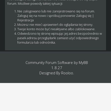
forum. Możliwe powody takiej sytuacji:
Nie zalogowano lub nie zarejestrowano się na forum.
Zaloguj się na nowo i spróbuj ponownie
Zaloguj się
|
Rejestracja
Możesz nie mieć uprawnień do oglądania tej strony.
Twoje konto może być nieaktywne albo zablokowane.
Odwiedzono tę stronę wpisując jej adres bezpośrednio w
pasek adresu przeglądarki zamiast użyć odpowiedniego
formularza lub odnośnika.
Community Forum Software by
MyBB
1.8.27
Designed By
Rooloo
.