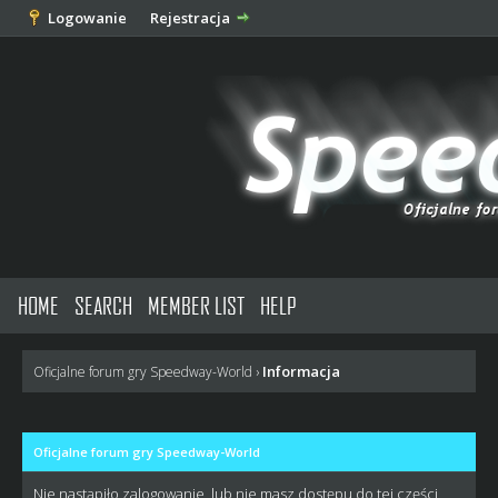
Logowanie
Rejestracja
HOME
SEARCH
MEMBER LIST
HELP
Informacja
Oficjalne forum gry Speedway-World
›
Oficjalne forum gry Speedway-World
Nie nastąpiło zalogowanie, lub nie masz dostępu do tej części