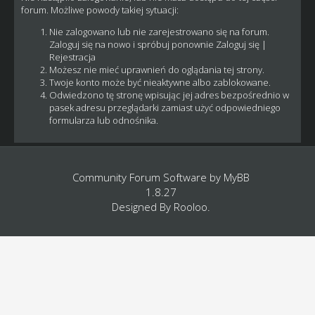
forum. Możliwe powody takiej sytuacji:
Nie zalogowano lub nie zarejestrowano się na forum.
Zaloguj się na nowo i spróbuj ponownie
Zaloguj się
|
Rejestracja
Możesz nie mieć uprawnień do oglądania tej strony.
Twoje konto może być nieaktywne albo zablokowane.
Odwiedzono tę stronę wpisując jej adres bezpośrednio w
pasek adresu przeglądarki zamiast użyć odpowiedniego
formularza lub odnośnika.
Community Forum Software by
MyBB
1.8.27
Designed By
Rooloo
.