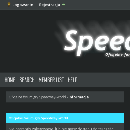
Logowanie
Rejestracja
HOME
SEARCH
MEMBER LIST
HELP
Informacja
Oficjalne forum gry Speedway-World
›
Oficjalne forum gry Speedway-World
Nie nastąpiło zalogowanie, lub nie masz dostępu do tej części