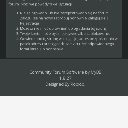
forum. Możliwe powody takiej sytuacji:
Nie zalogowano lub nie zarejestrowano się na forum.
Zaloguj się na nowo i spróbuj ponownie
Zaloguj się
|
Rejestracja
Możesz nie mieć uprawnień do oglądania tej strony.
Twoje konto może być nieaktywne albo zablokowane.
Odwiedzono tę stronę wpisując jej adres bezpośrednio w
pasek adresu przeglądarki zamiast użyć odpowiedniego
formularza lub odnośnika.
Community Forum Software by
MyBB
1.8.27
Designed By
Rooloo
.