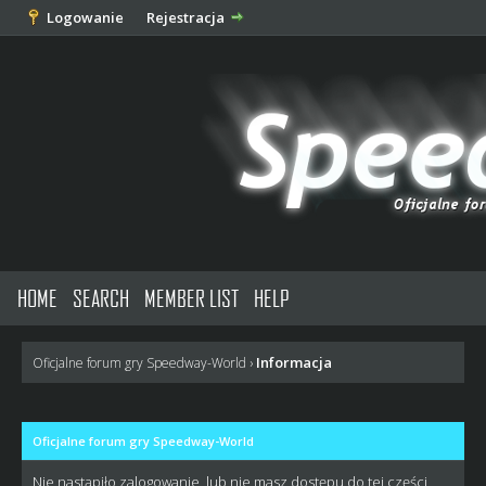
Logowanie
Rejestracja
HOME
SEARCH
MEMBER LIST
HELP
Informacja
Oficjalne forum gry Speedway-World
›
Oficjalne forum gry Speedway-World
Nie nastąpiło zalogowanie, lub nie masz dostępu do tej części