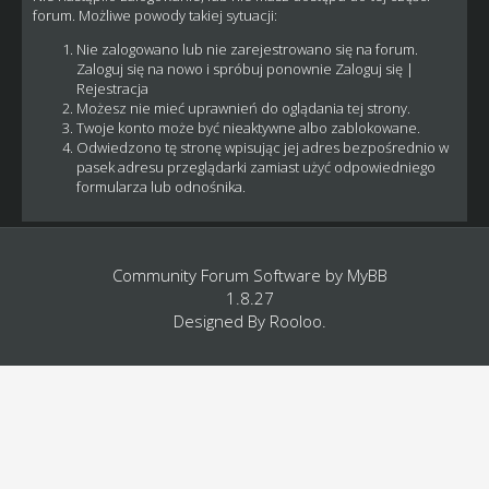
forum. Możliwe powody takiej sytuacji:
Nie zalogowano lub nie zarejestrowano się na forum.
Zaloguj się na nowo i spróbuj ponownie
Zaloguj się
|
Rejestracja
Możesz nie mieć uprawnień do oglądania tej strony.
Twoje konto może być nieaktywne albo zablokowane.
Odwiedzono tę stronę wpisując jej adres bezpośrednio w
pasek adresu przeglądarki zamiast użyć odpowiedniego
formularza lub odnośnika.
Community Forum Software by
MyBB
1.8.27
Designed By
Rooloo
.