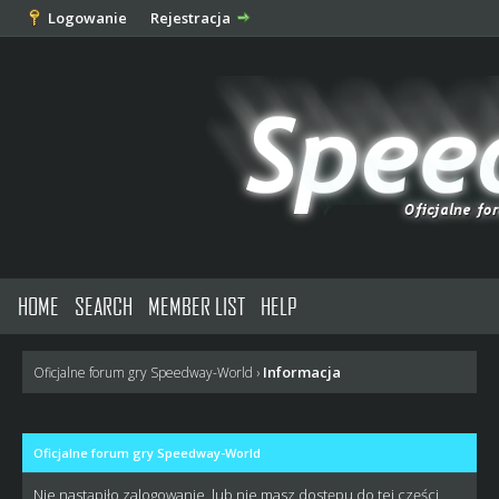
Logowanie
Rejestracja
HOME
SEARCH
MEMBER LIST
HELP
Informacja
Oficjalne forum gry Speedway-World
›
Oficjalne forum gry Speedway-World
Nie nastąpiło zalogowanie, lub nie masz dostępu do tej części