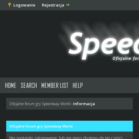
Logowanie
Rejestracja
HOME
SEARCH
MEMBER LIST
HELP
Informacja
Oficjalne forum gry Speedway-World
›
Oficjalne forum gry Speedway-World
Nie nastąpiło zalogowanie, lub nie masz dostępu do tej części