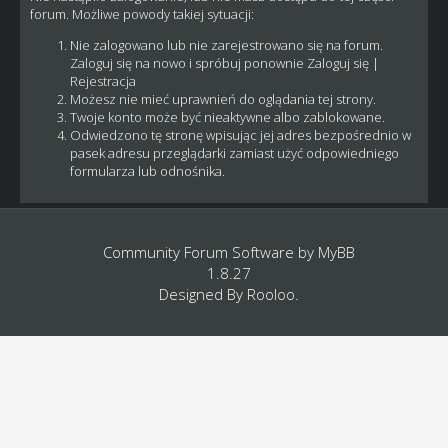
forum. Możliwe powody takiej sytuacji:
Nie zalogowano lub nie zarejestrowano się na forum.
Zaloguj się na nowo i spróbuj ponownie
Zaloguj się
|
Rejestracja
Możesz nie mieć uprawnień do oglądania tej strony.
Twoje konto może być nieaktywne albo zablokowane.
Odwiedzono tę stronę wpisując jej adres bezpośrednio w
pasek adresu przeglądarki zamiast użyć odpowiedniego
formularza lub odnośnika.
Community Forum Software by
MyBB
1.8.27
Designed By
Rooloo
.