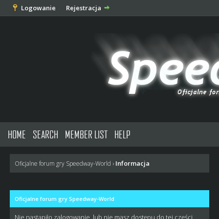
Logowanie
Rejestracja
HOME
SEARCH
MEMBER LIST
HELP
Informacja
Oficjalne forum gry Speedway-World
›
Oficjalne forum gry Speedway-World
Nie nastąpiło zalogowanie, lub nie masz dostępu do tej części