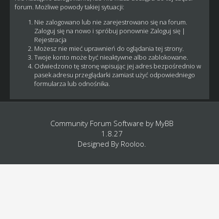
forum. Możliwe powody takiej sytuacji:
Nie zalogowano lub nie zarejestrowano się na forum.
Zaloguj się na nowo i spróbuj ponownie
Zaloguj się
|
Rejestracja
Możesz nie mieć uprawnień do oglądania tej strony.
Twoje konto może być nieaktywne albo zablokowane.
Odwiedzono tę stronę wpisując jej adres bezpośrednio w
pasek adresu przeglądarki zamiast użyć odpowiedniego
formularza lub odnośnika.
Community Forum Software by
MyBB
1.8.27
Designed By
Rooloo
.