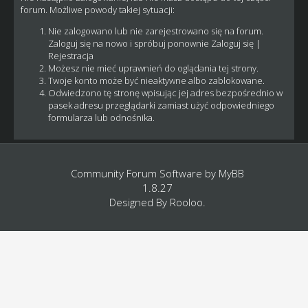
forum. Możliwe powody takiej sytuacji:
Nie zalogowano lub nie zarejestrowano się na forum.
Zaloguj się na nowo i spróbuj ponownie
Zaloguj się
|
Rejestracja
Możesz nie mieć uprawnień do oglądania tej strony.
Twoje konto może być nieaktywne albo zablokowane.
Odwiedzono tę stronę wpisując jej adres bezpośrednio w
pasek adresu przeglądarki zamiast użyć odpowiedniego
formularza lub odnośnika.
Community Forum Software by
MyBB
1.8.27
Designed By
Rooloo
.