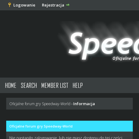
Logowanie
Rejestracja
HOME
SEARCH
MEMBER LIST
HELP
Informacja
Oficjalne forum gry Speedway-World
›
Oficjalne forum gry Speedway-World
Nie nastąpiło zalogowanie, lub nie masz dostępu do tej części