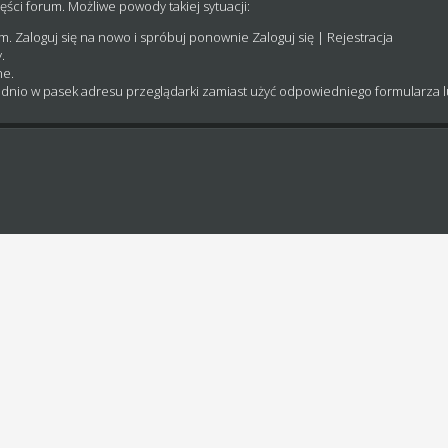
ęści forum. Możliwe powody takiej sytuacji:
um. Zaloguj się na nowo i spróbuj ponownie
Zaloguj się
|
Rejestracja
.
ne.
dnio w pasek adresu przeglądarki zamiast użyć odpowiedniego formularza 