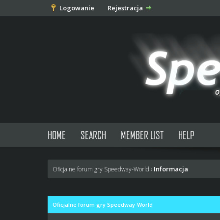
Logowanie
Rejestracja
HOME
SEARCH
MEMBER LIST
HELP
Informacja
Oficjalne forum gry Speedway-World
›
Oficjalne forum gry Speedway-World