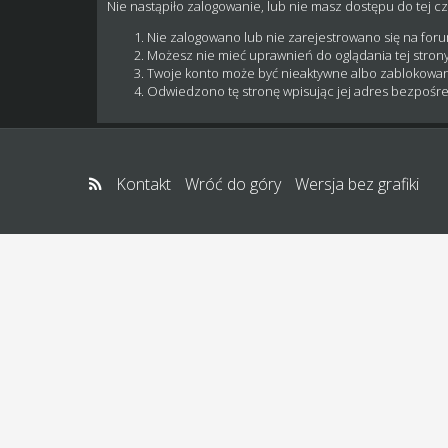
Nie nastąpiło zalogowanie, lub nie masz dostępu do tej cz
Nie zalogowano lub nie zarejestrowano się na for
Możesz nie mieć uprawnień do oglądania tej strony
Twoje konto może być nieaktywne albo zablokowa
Odwiedzono tę stronę wpisując jej adres bezpośre
Kontakt
Wróć do góry
Wersja bez grafiki