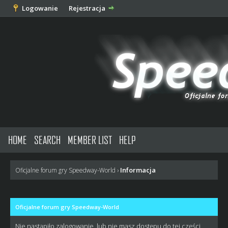
Logowanie
Rejestracja
HOME
SEARCH
MEMBER LIST
HELP
Informacja
Oficjalne forum gry Speedway-World
›
Oficjalne forum gry Speedway-World
Nie nastąpiło zalogowanie, lub nie masz dostępu do tej części