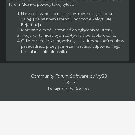
forum. Możliwe powody takiej sytuacji:
Nie zalogowano lub nie zarejestrowano się na forum.
Zaloguj się na nowo i spróbuj ponownie
Zaloguj się
|
Rejestracja
Możesz nie mieć uprawnień do oglądania tej strony.
Twoje konto może być nieaktywne albo zablokowane.
Odwiedzono tę stronę wpisując jej adres bezpośrednio w
pasek adresu przeglądarki zamiast użyć odpowiedniego
formularza lub odnośnika.
Community Forum Software by
MyBB
1.8.27
Designed By
Rooloo
.