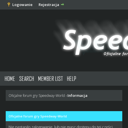
Logowanie
Rejestracja
HOME
SEARCH
MEMBER LIST
HELP
Informacja
Oficjalne forum gry Speedway-World
›
Oficjalne forum gry Speedway-World
Nie nastąpiło zalogowanie, lub nie masz dostępu do tej części