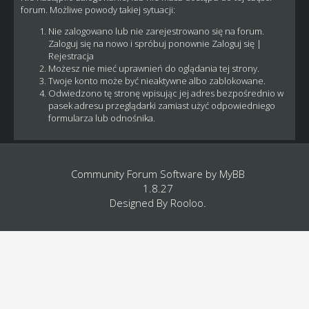
forum. Możliwe powody takiej sytuacji:
Nie zalogowano lub nie zarejestrowano się na forum.
Zaloguj się na nowo i spróbuj ponownie
Zaloguj się
|
Rejestracja
Możesz nie mieć uprawnień do oglądania tej strony.
Twoje konto może być nieaktywne albo zablokowane.
Odwiedzono tę stronę wpisując jej adres bezpośrednio w
pasek adresu przeglądarki zamiast użyć odpowiedniego
formularza lub odnośnika.
Community Forum Software by
MyBB
1.8.27
Designed By
Rooloo
.