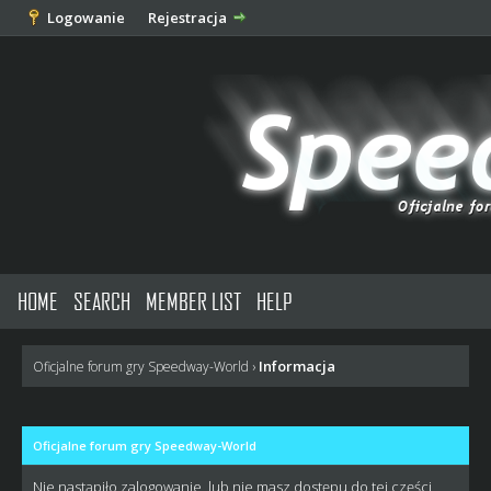
Logowanie
Rejestracja
HOME
SEARCH
MEMBER LIST
HELP
Informacja
Oficjalne forum gry Speedway-World
›
Oficjalne forum gry Speedway-World
Nie nastąpiło zalogowanie, lub nie masz dostępu do tej części