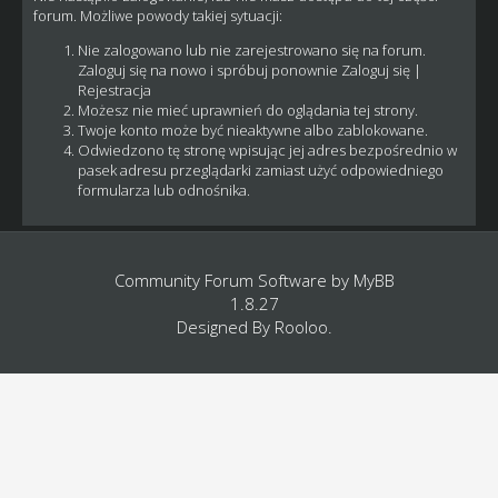
forum. Możliwe powody takiej sytuacji:
Nie zalogowano lub nie zarejestrowano się na forum.
Zaloguj się na nowo i spróbuj ponownie
Zaloguj się
|
Rejestracja
Możesz nie mieć uprawnień do oglądania tej strony.
Twoje konto może być nieaktywne albo zablokowane.
Odwiedzono tę stronę wpisując jej adres bezpośrednio w
pasek adresu przeglądarki zamiast użyć odpowiedniego
formularza lub odnośnika.
Community Forum Software by
MyBB
1.8.27
Designed By
Rooloo
.