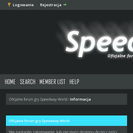
Logowanie
Rejestracja
HOME
SEARCH
MEMBER LIST
HELP
Informacja
Oficjalne forum gry Speedway-World
›
Oficjalne forum gry Speedway-World
Nie nastąpiło zalogowanie, lub nie masz dostępu do tej części