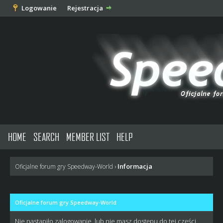
Logowanie
Rejestracja
HOME
SEARCH
MEMBER LIST
HELP
Informacja
Oficjalne forum gry Speedway-World
›
Oficjalne forum gry Speedway-World
Nie nastąpiło zalogowanie, lub nie masz dostępu do tej części