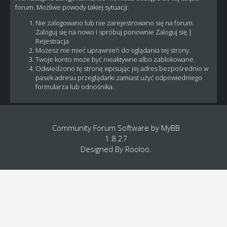
forum. Możliwe powody takiej sytuacji:
Nie zalogowano lub nie zarejestrowano się na forum.
Zaloguj się na nowo i spróbuj ponownie
Zaloguj się
|
Rejestracja
Możesz nie mieć uprawnień do oglądania tej strony.
Twoje konto może być nieaktywne albo zablokowane.
Odwiedzono tę stronę wpisując jej adres bezpośrednio w
pasek adresu przeglądarki zamiast użyć odpowiedniego
formularza lub odnośnika.
Community Forum Software by
MyBB
1.8.27
Designed By
Rooloo
.