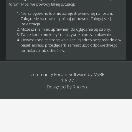
forum. Możliwe powody takiej sytuacji:
Nie zalogowano lub nie zarejestrowano się na forum.
Zaloguj się na nowo i spróbuj ponownie
Zaloguj się
|
Rejestracja
Możesz nie mieć uprawnień do oglądania tej strony.
Twoje konto może być nieaktywne albo zablokowane.
Odwiedzono tę stronę wpisując jej adres bezpośrednio w
pasek adresu przeglądarki zamiast użyć odpowiedniego
formularza lub odnośnika.
Community Forum Software by
MyBB
1.8.27
Designed By
Rooloo
.