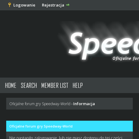
Logowanie
Rejestracja
HOME
SEARCH
MEMBER LIST
HELP
Informacja
Oficjalne forum gry Speedway-World
›
Oficjalne forum gry Speedway-World
Nie nastąpiło zalogowanie, lub nie masz dostępu do tej części