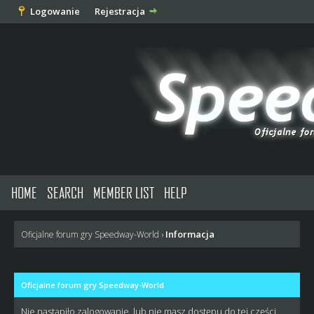
Logowanie
Rejestracja
HOME
SEARCH
MEMBER LIST
HELP
Informacja
Oficjalne forum gry Speedway-World
›
Oficjalne forum gry Speedway-World
Nie nastąpiło zalogowanie, lub nie masz dostępu do tej części