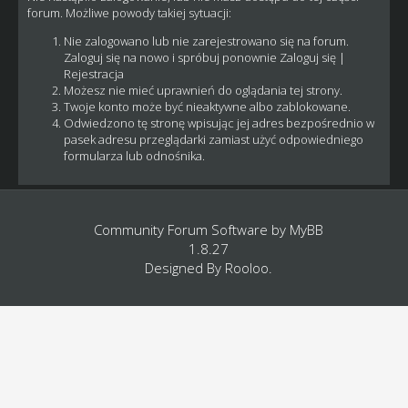
forum. Możliwe powody takiej sytuacji:
Nie zalogowano lub nie zarejestrowano się na forum.
Zaloguj się na nowo i spróbuj ponownie
Zaloguj się
|
Rejestracja
Możesz nie mieć uprawnień do oglądania tej strony.
Twoje konto może być nieaktywne albo zablokowane.
Odwiedzono tę stronę wpisując jej adres bezpośrednio w
pasek adresu przeglądarki zamiast użyć odpowiedniego
formularza lub odnośnika.
Community Forum Software by
MyBB
1.8.27
Designed By
Rooloo
.