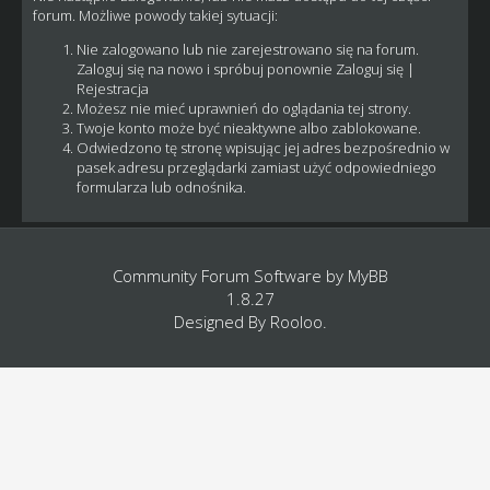
forum. Możliwe powody takiej sytuacji:
Nie zalogowano lub nie zarejestrowano się na forum.
Zaloguj się na nowo i spróbuj ponownie
Zaloguj się
|
Rejestracja
Możesz nie mieć uprawnień do oglądania tej strony.
Twoje konto może być nieaktywne albo zablokowane.
Odwiedzono tę stronę wpisując jej adres bezpośrednio w
pasek adresu przeglądarki zamiast użyć odpowiedniego
formularza lub odnośnika.
Community Forum Software by
MyBB
1.8.27
Designed By
Rooloo
.