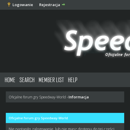
Logowanie
Rejestracja
HOME
SEARCH
MEMBER LIST
HELP
Informacja
Oficjalne forum gry Speedway-World
›
Oficjalne forum gry Speedway-World
Nie nastąpiło zalogowanie, lub nie masz dostępu do tej części