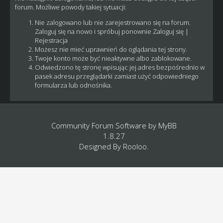
forum. Możliwe powody takiej sytuacji:
Nie zalogowano lub nie zarejestrowano się na forum.
Zaloguj się na nowo i spróbuj ponownie
Zaloguj się
|
Rejestracja
Możesz nie mieć uprawnień do oglądania tej strony.
Twoje konto może być nieaktywne albo zablokowane.
Odwiedzono tę stronę wpisując jej adres bezpośrednio w
pasek adresu przeglądarki zamiast użyć odpowiedniego
formularza lub odnośnika.
Community Forum Software by
MyBB
1.8.27
Designed By
Rooloo
.