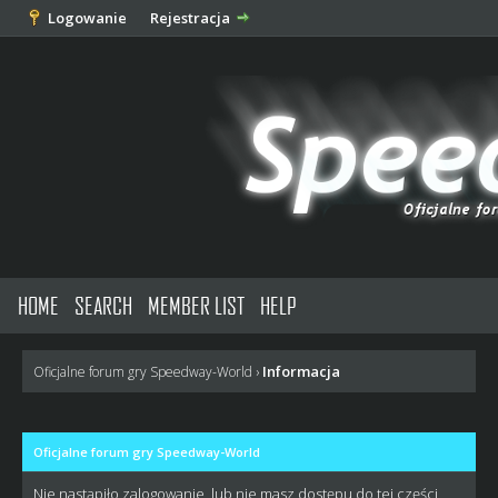
Logowanie
Rejestracja
HOME
SEARCH
MEMBER LIST
HELP
Informacja
Oficjalne forum gry Speedway-World
›
Oficjalne forum gry Speedway-World
Nie nastąpiło zalogowanie, lub nie masz dostępu do tej części