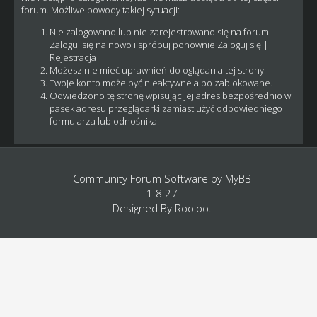
forum. Możliwe powody takiej sytuacji:
Nie zalogowano lub nie zarejestrowano się na forum.
Zaloguj się na nowo i spróbuj ponownie
Zaloguj się
|
Rejestracja
Możesz nie mieć uprawnień do oglądania tej strony.
Twoje konto może być nieaktywne albo zablokowane.
Odwiedzono tę stronę wpisując jej adres bezpośrednio w
pasek adresu przeglądarki zamiast użyć odpowiedniego
formularza lub odnośnika.
Community Forum Software by
MyBB
1.8.27
Designed By
Rooloo
.