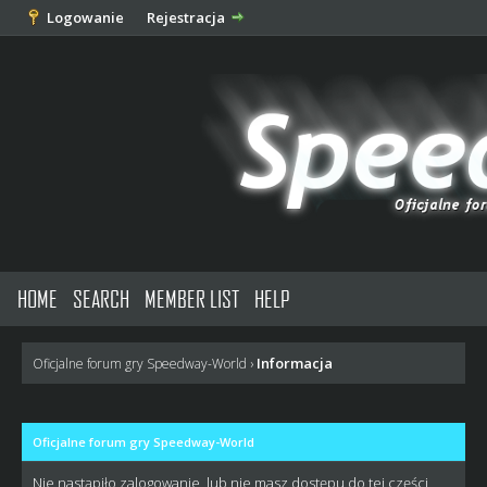
Logowanie
Rejestracja
HOME
SEARCH
MEMBER LIST
HELP
Informacja
Oficjalne forum gry Speedway-World
›
Oficjalne forum gry Speedway-World
Nie nastąpiło zalogowanie, lub nie masz dostępu do tej części