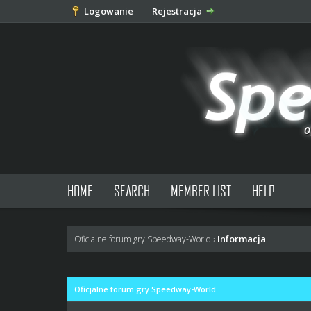
Logowanie
Rejestracja
HOME
SEARCH
MEMBER LIST
HELP
Informacja
Oficjalne forum gry Speedway-World
›
Oficjalne forum gry Speedway-World