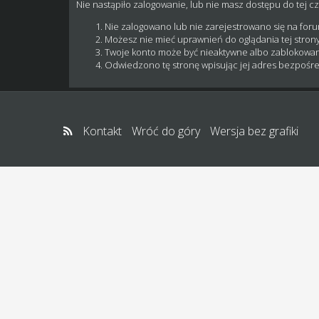
Nie nastąpiło zalogowanie, lub nie masz dostępu do tej cz
Nie zalogowano lub nie zarejestrowano się na for
Możesz nie mieć uprawnień do oglądania tej strony
Twoje konto może być nieaktywne albo zablokowa
Odwiedzono tę stronę wpisując jej adres bezpośre
Kontakt
Wróć do góry
Wersja bez grafiki