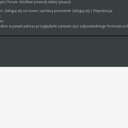
ęści forum. Możliwe powody takiej sytuacji:
um. Zaloguj się na nowo i spróbuj ponownie
Zaloguj się
|
Rejestracja
.
ne.
dnio w pasek adresu przeglądarki zamiast użyć odpowiedniego formularza 