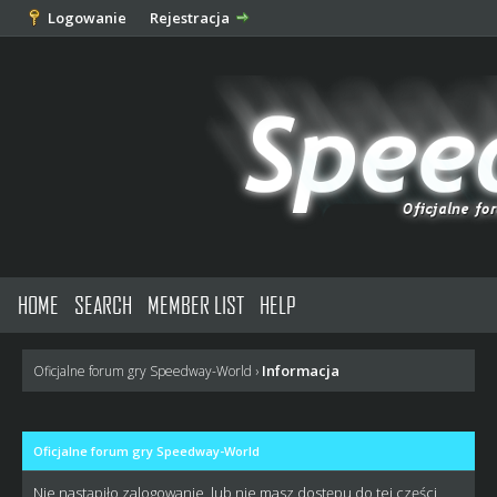
Logowanie
Rejestracja
HOME
SEARCH
MEMBER LIST
HELP
Informacja
Oficjalne forum gry Speedway-World
›
Oficjalne forum gry Speedway-World
Nie nastąpiło zalogowanie, lub nie masz dostępu do tej części