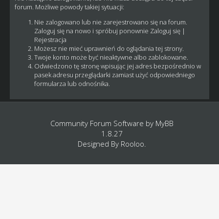
forum. Możliwe powody takiej sytuacji:
Nie zalogowano lub nie zarejestrowano się na forum.
Zaloguj się na nowo i spróbuj ponownie
Zaloguj się
|
Rejestracja
Możesz nie mieć uprawnień do oglądania tej strony.
Twoje konto może być nieaktywne albo zablokowane.
Odwiedzono tę stronę wpisując jej adres bezpośrednio w
pasek adresu przeglądarki zamiast użyć odpowiedniego
formularza lub odnośnika.
Community Forum Software by
MyBB
1.8.27
Designed By
Rooloo
.