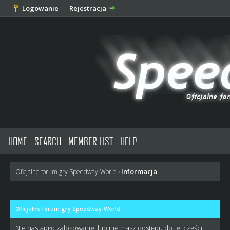
Logowanie
Rejestracja
HOME
SEARCH
MEMBER LIST
HELP
Informacja
Oficjalne forum gry Speedway-World
›
Oficjalne forum gry Speedway-World
Nie nastąpiło zalogowanie, lub nie masz dostępu do tej części