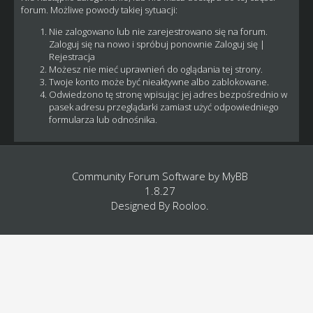
forum. Możliwe powody takiej sytuacji:
Nie zalogowano lub nie zarejestrowano się na forum.
Zaloguj się na nowo i spróbuj ponownie
Zaloguj się
|
Rejestracja
Możesz nie mieć uprawnień do oglądania tej strony.
Twoje konto może być nieaktywne albo zablokowane.
Odwiedzono tę stronę wpisując jej adres bezpośrednio w
pasek adresu przeglądarki zamiast użyć odpowiedniego
formularza lub odnośnika.
Community Forum Software by
MyBB
1.8.27
Designed By
Rooloo
.