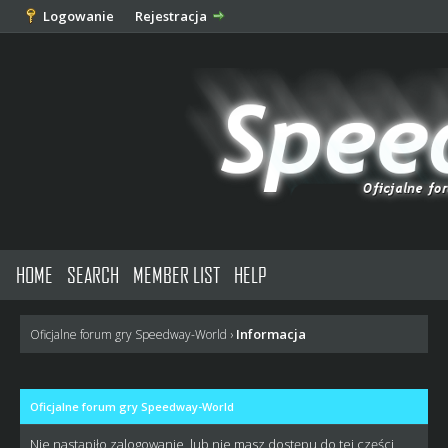
Logowanie
Rejestracja
HOME
SEARCH
MEMBER LIST
HELP
Informacja
Oficjalne forum gry Speedway-World
›
Oficjalne forum gry Speedway-World
Nie nastąpiło zalogowanie, lub nie masz dostępu do tej części