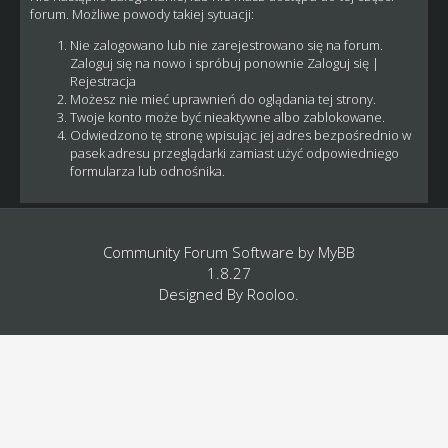
forum. Możliwe powody takiej sytuacji:
Nie zalogowano lub nie zarejestrowano się na forum.
Zaloguj się na nowo i spróbuj ponownie
Zaloguj się
|
Rejestracja
Możesz nie mieć uprawnień do oglądania tej strony.
Twoje konto może być nieaktywne albo zablokowane.
Odwiedzono tę stronę wpisując jej adres bezpośrednio w
pasek adresu przeglądarki zamiast użyć odpowiedniego
formularza lub odnośnika.
Community Forum Software by
MyBB
1.8.27
Designed By
Rooloo
.