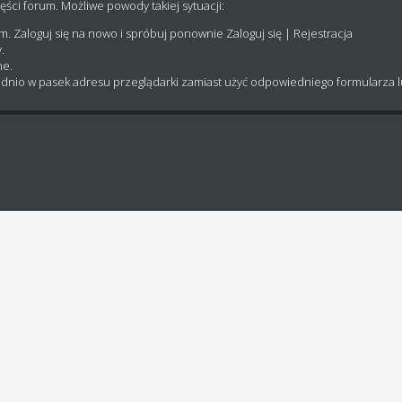
ęści forum. Możliwe powody takiej sytuacji:
um. Zaloguj się na nowo i spróbuj ponownie
Zaloguj się
|
Rejestracja
.
ne.
dnio w pasek adresu przeglądarki zamiast użyć odpowiedniego formularza 