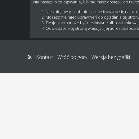
Nie nastąpiło zalogowanie, lub nie masz dostępu do tej cz
Nie zalogowano lub nie zarejestrowano się na for
Możesz nie mieć uprawnień do oglądania tej strony
Twoje konto może być nieaktywne albo zablokowa
Odwiedzono tę stronę wpisując jej adres bezpośre
Kontakt
Wróć do góry
Wersja bez grafiki