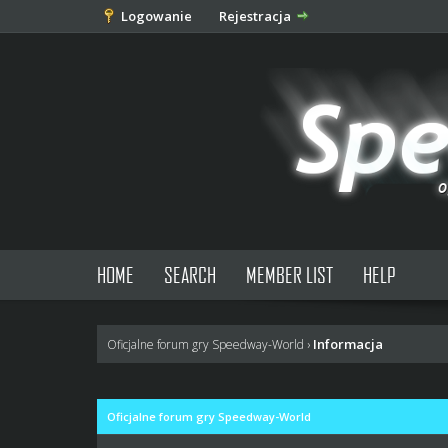
Logowanie
Rejestracja
HOME
SEARCH
MEMBER LIST
HELP
Informacja
Oficjalne forum gry Speedway-World
›
Oficjalne forum gry Speedway-World