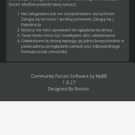
forum. Możliwe powody takiej sytuacji:
Nie zalogowano lub nie zarejestrowano się na forum.
Zaloguj się na nowo i spróbuj ponownie
Zaloguj się
|
Rejestracja
Możesz nie mieć uprawnień do oglądania tej strony.
Twoje konto może być nieaktywne albo zablokowane.
Odwiedzono tę stronę wpisując jej adres bezpośrednio w
pasek adresu przeglądarki zamiast użyć odpowiedniego
formularza lub odnośnika.
Community Forum Software by
MyBB
1.8.27
Designed By
Rooloo
.