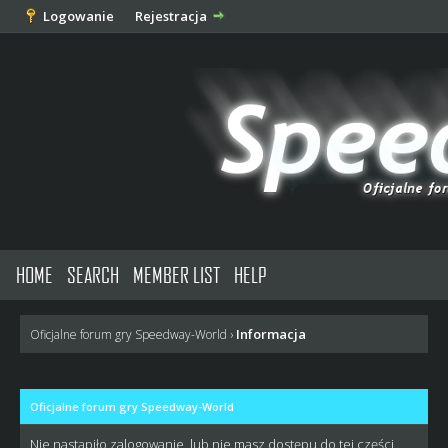
Logowanie
Rejestracja
HOME
SEARCH
MEMBER LIST
HELP
Informacja
Oficjalne forum gry Speedway-World
›
Oficjalne forum gry Speedway-World
Nie nastąpiło zalogowanie, lub nie masz dostępu do tej części