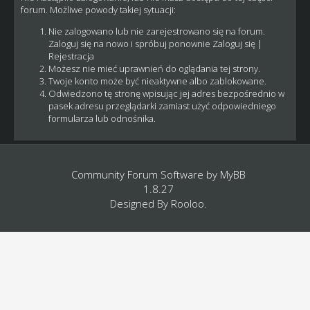
forum. Możliwe powody takiej sytuacji:
Nie zalogowano lub nie zarejestrowano się na forum.
Zaloguj się na nowo i spróbuj ponownie
Zaloguj się
|
Rejestracja
Możesz nie mieć uprawnień do oglądania tej strony.
Twoje konto może być nieaktywne albo zablokowane.
Odwiedzono tę stronę wpisując jej adres bezpośrednio w
pasek adresu przeglądarki zamiast użyć odpowiedniego
formularza lub odnośnika.
Community Forum Software by
MyBB
1.8.27
Designed By
Rooloo
.