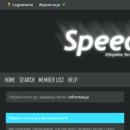
Logowanie
Rejestracja
HOME
SEARCH
MEMBER LIST
HELP
Informacja
Oficjalne forum gry Speedway-World
›
Oficjalne forum gry Speedway-World
Nie nastąpiło zalogowanie, lub nie masz dostępu do tej części