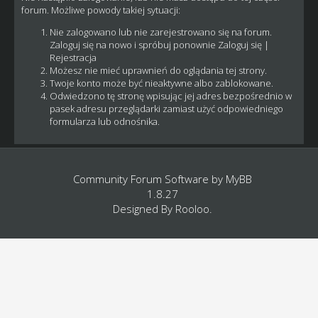
forum. Możliwe powody takiej sytuacji:
Nie zalogowano lub nie zarejestrowano się na forum.
Zaloguj się na nowo i spróbuj ponownie
Zaloguj się
|
Rejestracja
Możesz nie mieć uprawnień do oglądania tej strony.
Twoje konto może być nieaktywne albo zablokowane.
Odwiedzono tę stronę wpisując jej adres bezpośrednio w
pasek adresu przeglądarki zamiast użyć odpowiedniego
formularza lub odnośnika.
Community Forum Software by
MyBB
1.8.27
Designed By
Rooloo
.