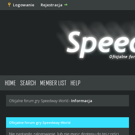
Logowanie
Rejestracja
HOME
SEARCH
MEMBER LIST
HELP
Informacja
Oficjalne forum gry Speedway-World
›
Oficjalne forum gry Speedway-World
Nie nastąpiło zalogowanie, lub nie masz dostępu do tej części