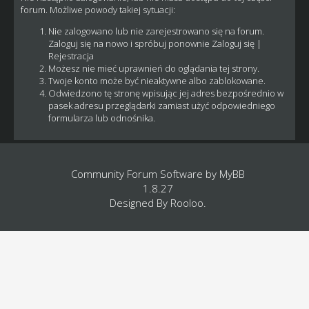
forum. Możliwe powody takiej sytuacji:
Nie zalogowano lub nie zarejestrowano się na forum.
Zaloguj się na nowo i spróbuj ponownie
Zaloguj się
|
Rejestracja
Możesz nie mieć uprawnień do oglądania tej strony.
Twoje konto może być nieaktywne albo zablokowane.
Odwiedzono tę stronę wpisując jej adres bezpośrednio w
pasek adresu przeglądarki zamiast użyć odpowiedniego
formularza lub odnośnika.
Community Forum Software by
MyBB
1.8.27
Designed By
Rooloo
.