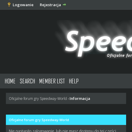
Logowanie
Rejestracja
HOME
SEARCH
MEMBER LIST
HELP
Informacja
Oficjalne forum gry Speedway-World
›
Oficjalne forum gry Speedway-World
Nie nastąpiło zalogowanie, lub nie masz dostępu do tej części