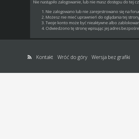
Nie nastąpiło zalogowanie, lub nie masz dostępu do tej cz
Nie zalogowano lub nie zarejestrowano się na for
Możesz nie mieć uprawnień do oglądania tej strony
Twoje konto może być nieaktywne albo zablokowa
Odwiedzono tę stronę wpisując jej adres bezpośre
Kontakt
Wróć do góry
Wersja bez grafiki