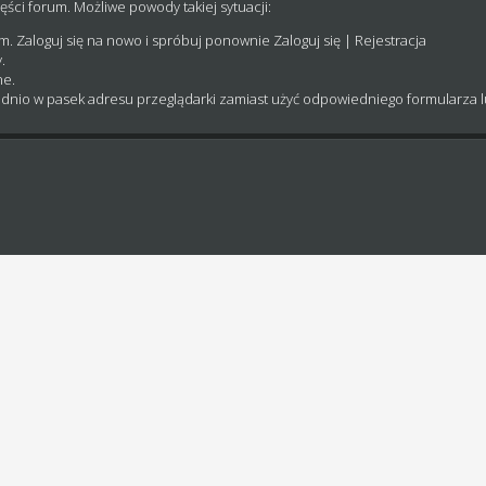
ęści forum. Możliwe powody takiej sytuacji:
um. Zaloguj się na nowo i spróbuj ponownie
Zaloguj się
|
Rejestracja
.
ne.
dnio w pasek adresu przeglądarki zamiast użyć odpowiedniego formularza 