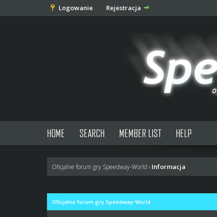
Logowanie
Rejestracja
HOME
SEARCH
MEMBER LIST
HELP
Informacja
Oficjalne forum gry Speedway-World
›
Oficjalne forum gry Speedway-World