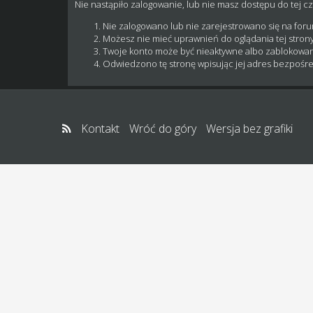
Nie nastąpiło zalogowanie, lub nie masz dostępu do tej cz
Nie zalogowano lub nie zarejestrowano się na for
Możesz nie mieć uprawnień do oglądania tej strony
Twoje konto może być nieaktywne albo zablokowa
Odwiedzono tę stronę wpisując jej adres bezpośre
Kontakt
Wróć do góry
Wersja bez grafiki