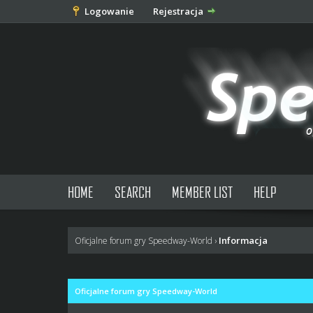
Logowanie
Rejestracja
HOME
SEARCH
MEMBER LIST
HELP
Informacja
Oficjalne forum gry Speedway-World
›
Oficjalne forum gry Speedway-World