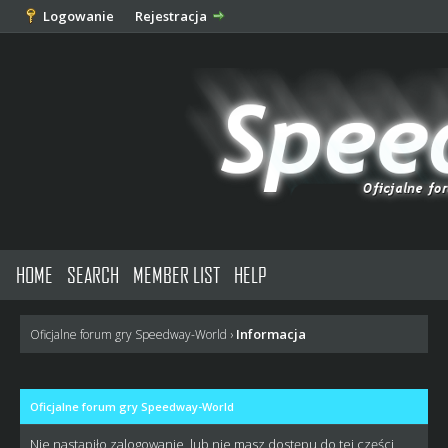
Logowanie
Rejestracja
HOME
SEARCH
MEMBER LIST
HELP
Informacja
Oficjalne forum gry Speedway-World
›
Oficjalne forum gry Speedway-World
Nie nastąpiło zalogowanie, lub nie masz dostępu do tej części