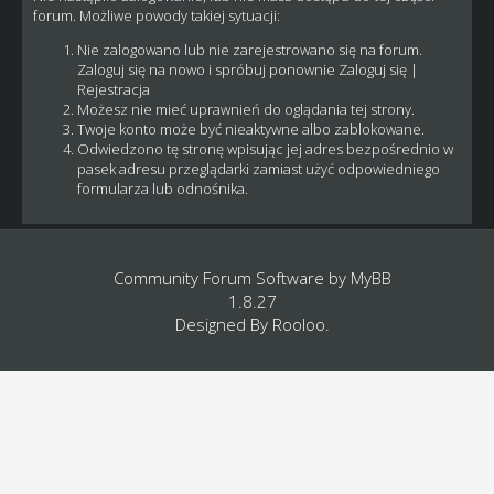
forum. Możliwe powody takiej sytuacji:
Nie zalogowano lub nie zarejestrowano się na forum.
Zaloguj się na nowo i spróbuj ponownie
Zaloguj się
|
Rejestracja
Możesz nie mieć uprawnień do oglądania tej strony.
Twoje konto może być nieaktywne albo zablokowane.
Odwiedzono tę stronę wpisując jej adres bezpośrednio w
pasek adresu przeglądarki zamiast użyć odpowiedniego
formularza lub odnośnika.
Community Forum Software by
MyBB
1.8.27
Designed By
Rooloo
.