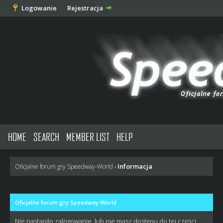
Logowanie
Rejestracja
HOME
SEARCH
MEMBER LIST
HELP
Informacja
Oficjalne forum gry Speedway-World
›
Oficjalne forum gry Speedway-World
Nie nastąpiło zalogowanie, lub nie masz dostępu do tej części