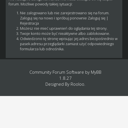
forum. Możliwe powody takiej sytuacji:
Nie zalogowano lub nie zarejestrowano się na forum.
Zaloguj się na nowo i spróbuj ponownie
Zaloguj się
|
Rejestracja
Możesz nie mieć uprawnień do oglądania tej strony.
Twoje konto może być nieaktywne albo zablokowane.
Odwiedzono tę stronę wpisując jej adres bezpośrednio w
pasek adresu przeglądarki zamiast użyć odpowiedniego
formularza lub odnośnika.
Community Forum Software by
MyBB
1.8.27
Designed By
Rooloo
.