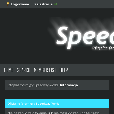
Logowanie
Rejestracja
HOME
SEARCH
MEMBER LIST
HELP
Informacja
Oficjalne forum gry Speedway-World
›
Oficjalne forum gry Speedway-World
Nie nastąpiło zalogowanie, lub nie masz dostępu do tej części