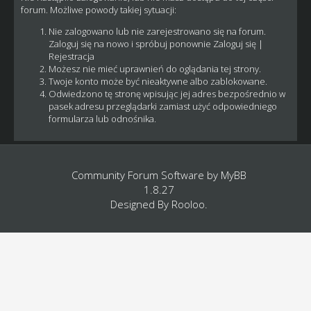
forum. Możliwe powody takiej sytuacji:
Nie zalogowano lub nie zarejestrowano się na forum.
Zaloguj się na nowo i spróbuj ponownie
Zaloguj się
|
Rejestracja
Możesz nie mieć uprawnień do oglądania tej strony.
Twoje konto może być nieaktywne albo zablokowane.
Odwiedzono tę stronę wpisując jej adres bezpośrednio w
pasek adresu przeglądarki zamiast użyć odpowiedniego
formularza lub odnośnika.
Community Forum Software by
MyBB
1.8.27
Designed By
Rooloo
.