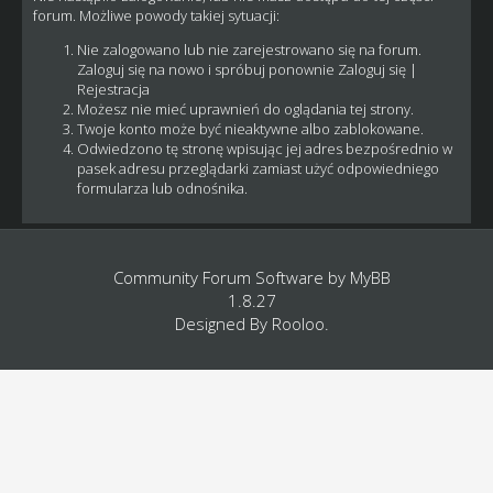
forum. Możliwe powody takiej sytuacji:
Nie zalogowano lub nie zarejestrowano się na forum.
Zaloguj się na nowo i spróbuj ponownie
Zaloguj się
|
Rejestracja
Możesz nie mieć uprawnień do oglądania tej strony.
Twoje konto może być nieaktywne albo zablokowane.
Odwiedzono tę stronę wpisując jej adres bezpośrednio w
pasek adresu przeglądarki zamiast użyć odpowiedniego
formularza lub odnośnika.
Community Forum Software by
MyBB
1.8.27
Designed By
Rooloo
.