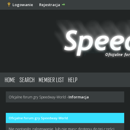
Logowanie
Rejestracja
HOME
SEARCH
MEMBER LIST
HELP
Informacja
Oficjalne forum gry Speedway-World
›
Oficjalne forum gry Speedway-World
Nie nastąpiło zalogowanie, lub nie masz dostępu do tej części