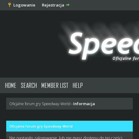
Logowanie
Rejestracja
HOME
SEARCH
MEMBER LIST
HELP
Informacja
Oficjalne forum gry Speedway-World
›
Oficjalne forum gry Speedway-World
Nie nastąpiło zalogowanie, lub nie masz dostępu do tej części