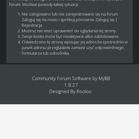
forum. Możliwe powody takiej sytuacji:
Nie zalogowano lub nie zarejestrowano się na forum.
Zaloguj się na nowo i spróbuj ponownie
Zaloguj się
|
Rejestracja
Możesz nie mieć uprawnień do oglądania tej strony.
Twoje konto może być nieaktywne albo zablokowane.
Odwiedzono tę stronę wpisując jej adres bezpośrednio w
pasek adresu przeglądarki zamiast użyć odpowiedniego
formularza lub odnośnika.
Community Forum Software by
MyBB
1.8.27
Designed By
Rooloo
.