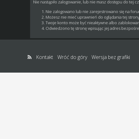
Nie nastąpiło zalogowanie, lub nie masz dostępu do tej cz
Nie zalogowano lub nie zarejestrowano się na for
Możesz nie mieć uprawnień do oglądania tej strony
Twoje konto może być nieaktywne albo zablokowa
Odwiedzono tę stronę wpisując jej adres bezpośre
Kontakt
Wróć do góry
Wersja bez grafiki