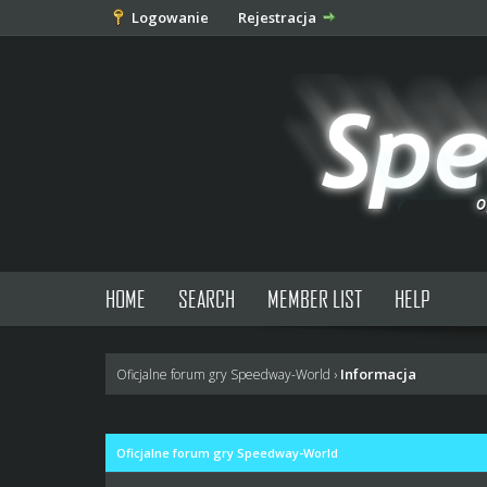
Logowanie
Rejestracja
HOME
SEARCH
MEMBER LIST
HELP
Informacja
Oficjalne forum gry Speedway-World
›
Oficjalne forum gry Speedway-World