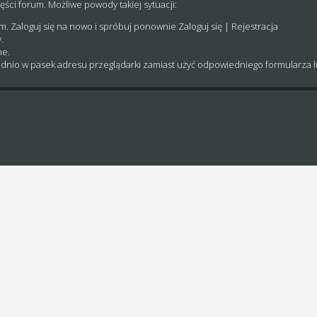
ęści forum. Możliwe powody takiej sytuacji:
um. Zaloguj się na nowo i spróbuj ponownie
Zaloguj się
|
Rejestracja
.
ne.
dnio w pasek adresu przeglądarki zamiast użyć odpowiedniego formularza 