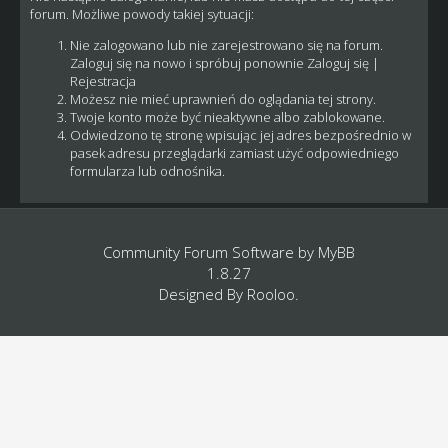
forum. Możliwe powody takiej sytuacji:
Nie zalogowano lub nie zarejestrowano się na forum.
Zaloguj się na nowo i spróbuj ponownie
Zaloguj się
|
Rejestracja
Możesz nie mieć uprawnień do oglądania tej strony.
Twoje konto może być nieaktywne albo zablokowane.
Odwiedzono tę stronę wpisując jej adres bezpośrednio w
pasek adresu przeglądarki zamiast użyć odpowiedniego
formularza lub odnośnika.
Community Forum Software by
MyBB
1.8.27
Designed By
Rooloo
.