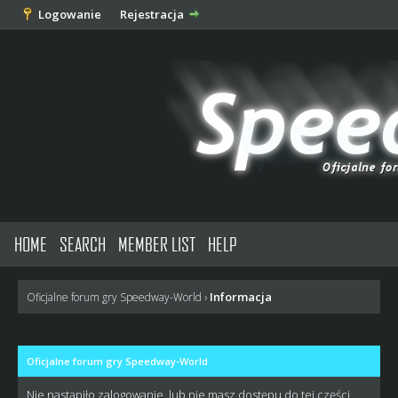
Logowanie
Rejestracja
HOME
SEARCH
MEMBER LIST
HELP
Informacja
Oficjalne forum gry Speedway-World
›
Oficjalne forum gry Speedway-World
Nie nastąpiło zalogowanie, lub nie masz dostępu do tej części