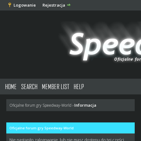
Logowanie
Rejestracja
HOME
SEARCH
MEMBER LIST
HELP
Informacja
Oficjalne forum gry Speedway-World
›
Oficjalne forum gry Speedway-World
Nie nastąpiło zalogowanie, lub nie masz dostępu do tej części