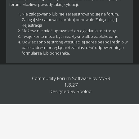
forum. Możliwe powody takiej sytuacji:
Nie zalogowano lub nie zarejestrowano się na forum.
Zaloguj się na nowo i spróbuj ponownie
Zaloguj się
|
Rejestracja
Możesz nie mieć uprawnień do oglądania tej strony.
Twoje konto może być nieaktywne albo zablokowane.
Odwiedzono tę stronę wpisując jej adres bezpośrednio w
pasek adresu przeglądarki zamiast użyć odpowiedniego
formularza lub odnośnika.
Community Forum Software by
MyBB
1.8.27
Designed By
Rooloo
.