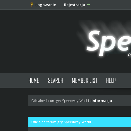
Logowanie
Rejestracja
HOME
SEARCH
MEMBER LIST
HELP
Informacja
Oficjalne forum gry Speedway-World
›
Oficjalne forum gry Speedway-World