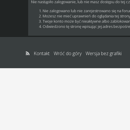
Nie nastąpiło zalogowanie, lub nie masz dostępu do tej cz
Nie zalogowano lub nie zarejestrowano się na for
Możesz nie mieć uprawnień do oglądania tej strony
Twoje konto może być nieaktywne albo zablokowa
Odwiedzono tę stronę wpisując jej adres bezpośre
Kontakt
Wróć do góry
Wersja bez grafiki