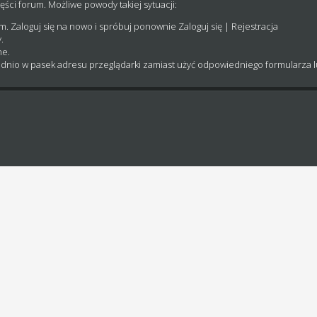
ęści forum. Możliwe powody takiej sytuacji:
um. Zaloguj się na nowo i spróbuj ponownie
Zaloguj się
|
Rejestracja
.
ne.
dnio w pasek adresu przeglądarki zamiast użyć odpowiedniego formularza 