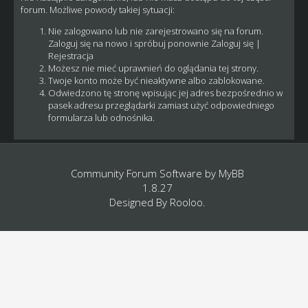
forum. Możliwe powody takiej sytuacji:
Nie zalogowano lub nie zarejestrowano się na forum.
Zaloguj się na nowo i spróbuj ponownie
Zaloguj się
|
Rejestracja
Możesz nie mieć uprawnień do oglądania tej strony.
Twoje konto może być nieaktywne albo zablokowane.
Odwiedzono tę stronę wpisując jej adres bezpośrednio w
pasek adresu przeglądarki zamiast użyć odpowiedniego
formularza lub odnośnika.
Community Forum Software by
MyBB
1.8.27
Designed By
Rooloo
.