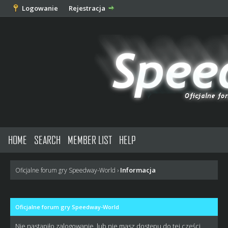
Logowanie
Rejestracja
HOME
SEARCH
MEMBER LIST
HELP
Informacja
Oficjalne forum gry Speedway-World
›
Oficjalne forum gry Speedway-World
Nie nastąpiło zalogowanie, lub nie masz dostępu do tej części