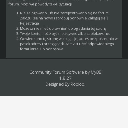
forum. Możliwe powody takiej sytuacji:
Nie zalogowano lub nie zarejestrowano się na forum.
Zaloguj się na nowo i spróbuj ponownie
Zaloguj się
|
Rejestracja
Możesz nie mieć uprawnień do oglądania tej strony.
Twoje konto może być nieaktywne albo zablokowane.
Odwiedzono tę stronę wpisując jej adres bezpośrednio w
pasek adresu przeglądarki zamiast użyć odpowiedniego
formularza lub odnośnika.
Community Forum Software by
MyBB
1.8.27
Designed By
Rooloo
.