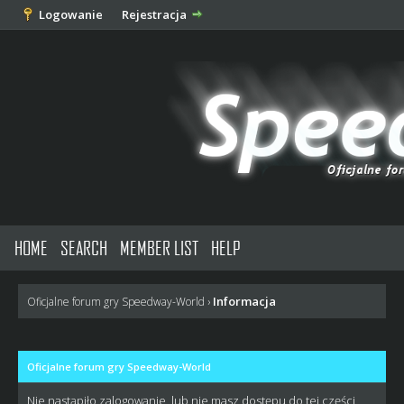
Logowanie
Rejestracja
HOME
SEARCH
MEMBER LIST
HELP
Informacja
Oficjalne forum gry Speedway-World
›
Oficjalne forum gry Speedway-World
Nie nastąpiło zalogowanie, lub nie masz dostępu do tej części