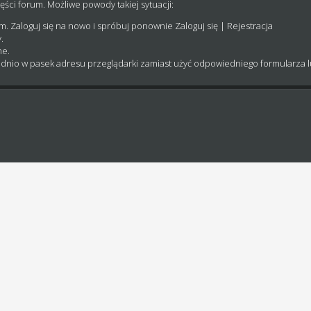
ęści forum. Możliwe powody takiej sytuacji:
um. Zaloguj się na nowo i spróbuj ponownie
Zaloguj się
|
Rejestracja
.
ne.
dnio w pasek adresu przeglądarki zamiast użyć odpowiedniego formularza 