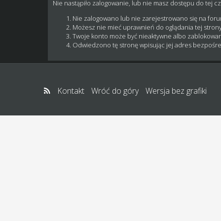
Nie nastąpiło zalogowanie, lub nie masz dostępu do tej cz
Nie zalogowano lub nie zarejestrowano się na for
Możesz nie mieć uprawnień do oglądania tej strony
Twoje konto może być nieaktywne albo zablokowa
Odwiedzono tę stronę wpisując jej adres bezpośre
Kontakt
Wróć do góry
Wersja bez grafiki