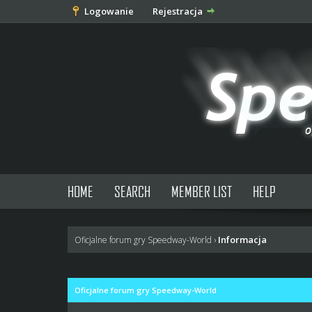
Logowanie
Rejestracja
HOME
SEARCH
MEMBER LIST
HELP
Informacja
Oficjalne forum gry Speedway-World
›
Oficjalne forum gry Speedway-World