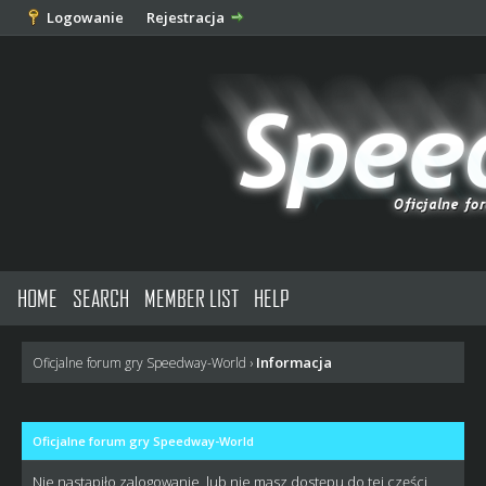
Logowanie
Rejestracja
HOME
SEARCH
MEMBER LIST
HELP
Informacja
Oficjalne forum gry Speedway-World
›
Oficjalne forum gry Speedway-World
Nie nastąpiło zalogowanie, lub nie masz dostępu do tej części