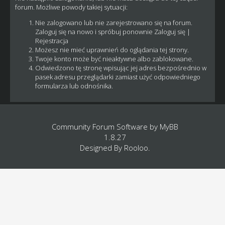
forum. Możliwe powody takiej sytuacji:
Nie zalogowano lub nie zarejestrowano się na forum.
Zaloguj się na nowo i spróbuj ponownie
Zaloguj się
|
Rejestracja
Możesz nie mieć uprawnień do oglądania tej strony.
Twoje konto może być nieaktywne albo zablokowane.
Odwiedzono tę stronę wpisując jej adres bezpośrednio w
pasek adresu przeglądarki zamiast użyć odpowiedniego
formularza lub odnośnika.
Community Forum Software by
MyBB
1.8.27
Designed By
Rooloo
.