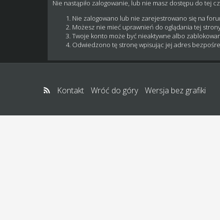
Nie nastąpiło zalogowanie, lub nie masz dostępu do tej cz
Nie zalogowano lub nie zarejestrowano się na for
Możesz nie mieć uprawnień do oglądania tej strony
Twoje konto może być nieaktywne albo zablokowa
Odwiedzono tę stronę wpisując jej adres bezpośre
Kontakt
Wróć do góry
Wersja bez grafiki