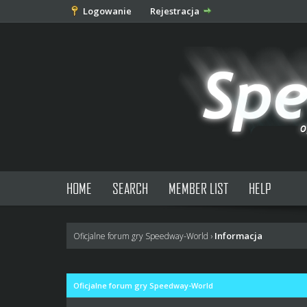
Logowanie
Rejestracja
HOME
SEARCH
MEMBER LIST
HELP
Informacja
Oficjalne forum gry Speedway-World
›
Oficjalne forum gry Speedway-World