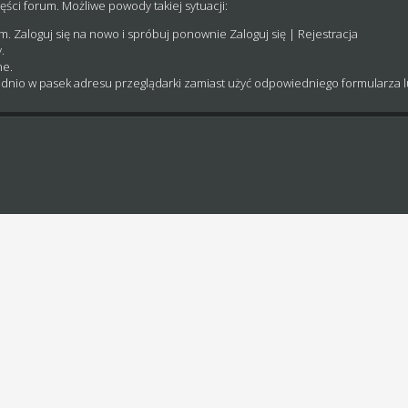
ęści forum. Możliwe powody takiej sytuacji:
um. Zaloguj się na nowo i spróbuj ponownie
Zaloguj się
|
Rejestracja
.
ne.
dnio w pasek adresu przeglądarki zamiast użyć odpowiedniego formularza 