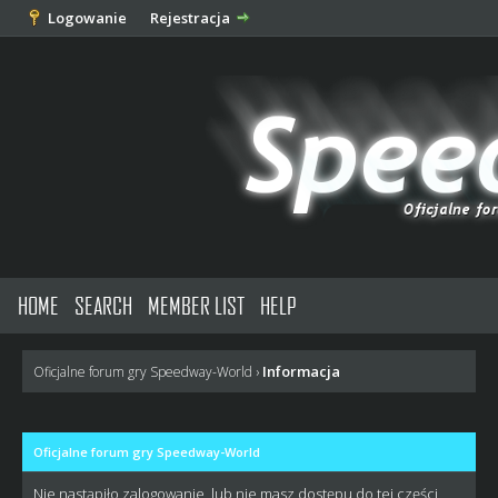
Logowanie
Rejestracja
HOME
SEARCH
MEMBER LIST
HELP
Informacja
Oficjalne forum gry Speedway-World
›
Oficjalne forum gry Speedway-World
Nie nastąpiło zalogowanie, lub nie masz dostępu do tej części