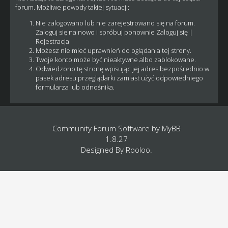
forum. Możliwe powody takiej sytuacji:
Nie zalogowano lub nie zarejestrowano się na forum.
Zaloguj się na nowo i spróbuj ponownie
Zaloguj się
|
Rejestracja
Możesz nie mieć uprawnień do oglądania tej strony.
Twoje konto może być nieaktywne albo zablokowane.
Odwiedzono tę stronę wpisując jej adres bezpośrednio w
pasek adresu przeglądarki zamiast użyć odpowiedniego
formularza lub odnośnika.
Community Forum Software by
MyBB
1.8.27
Designed By
Rooloo
.