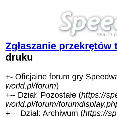
Zgłaszanie przekrętów 
druku
+- Oficjalne forum gry Speedw
world.pl/forum
)
+-- Dział: Pozostałe (
https://s
world.pl/forum/forumdisplay.ph
+--- Dział: Archiwum (
https://s