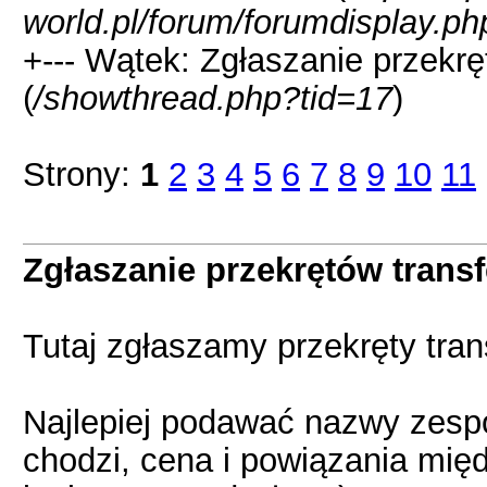
world.pl/forum/forumdisplay.ph
+--- Wątek: Zgłaszanie przekr
(
/showthread.php?tid=17
)
Strony:
1
2
3
4
5
6
7
8
9
10
11
Zgłaszanie przekrętów trans
Tutaj zgłaszamy przekręty tra
Najlepiej podawać nazwy zespo
chodzi, cena i powiązania międz