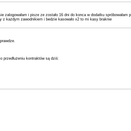
aj sie zalogowałam i pisze ze zostało 16 dni do konca w dodatku spróbowała
ty z każdym zawodnikiem i bedzie kasowało x2 to mi kasy braknie
sprawdze.
o przedłużeniu kontraktów są dziś: