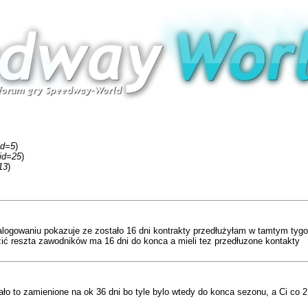
id=5
)
fid=25
)
13
)
alogowaniu pokazuje ze zostało 16 dni kontrakty przedłużyłam w tamtym tyg
ić reszta zawodników ma 16 dni do konca a mieli tez przedłuzone kontakty
ło to zamienione na ok 36 dni bo tyle bylo wtedy do konca sezonu, a Ci co 2 