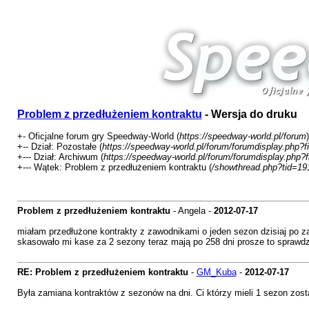
Problem z przedłużeniem kontraktu
- Wersja do druku
+- Oficjalne forum gry Speedway-World (
https://speedway-world.pl/forum
)
+-- Dział: Pozostałe (
https://speedway-world.pl/forum/forumdisplay.php?f
+--- Dział: Archiwum (
https://speedway-world.pl/forum/forumdisplay.php?
+--- Wątek: Problem z przedłużeniem kontraktu (
/showthread.php?tid=19
Problem z przedłużeniem kontraktu
- Angela -
2012-07-17
miałam przedłużone kontrakty z zawodnikami o jeden sezon dzisiaj po z
skasowało mi kase za 2 sezony teraz mają po 258 dni prosze to sprawdz
RE: Problem z przedłużeniem kontraktu
-
GM_Kuba
-
2012-07-17
Była zamiana kontraktów z sezonów na dni. Ci którzy mieli 1 sezon zosta