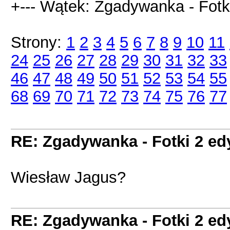
+--- Wątek: Zgadywanka - Fotki
Strony:
1
2
3
4
5
6
7
8
9
10
11
24
25
26
27
28
29
30
31
32
33
46
47
48
49
50
51
52
53
54
55
68
69
70
71
72
73
74
75
76
77
RE: Zgadywanka - Fotki 2 ed
Wiesław Jagus?
RE: Zgadywanka - Fotki 2 ed