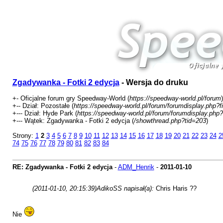
Zgadywanka - Fotki 2 edycja
- Wersja do druku
+- Oficjalne forum gry Speedway-World (
https://speedway-world.pl/forum
)
+-- Dział: Pozostałe (
https://speedway-world.pl/forum/forumdisplay.php?f
+--- Dział: Hyde Park (
https://speedway-world.pl/forum/forumdisplay.php?
+--- Wątek: Zgadywanka - Fotki 2 edycja (
/showthread.php?tid=203
)
Strony:
1
2
3
4
5
6
7
8
9
10
11
12
13
14
15
16
17
18
19
20
21
22
23
24
2
74
75
76
77
78
79
80
81
82
83
84
RE: Zgadywanka - Fotki 2 edycja
-
ADM_Henrik
-
2011-01-10
(2011-01-10, 20:15:39)
AdikoSS napisał(a):
Chris Haris ??
Nie