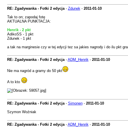
RE: Zgadywanka - Fotki 2 edycja
-
Zdunek
-
2011-01-10
Tak to on; zapodaj fotę
AKTUALNA PUNKTACJA:
Henrik - 2 pkt
AdikoSS - 1 pkt
Zdunek - 1 pkt
a tak na marginesie czy w tej edycji tez sa jakies nagrody i do ilu pkt g
RE: Zgadywanka - Fotki 2 edycja
-
ADM_Henrik
-
2011-01-10
Nie ma nagród a gramy do 50 pkt
A to kto
RE: Zgadywanka - Fotki 2 edycja
-
Simonen
-
2011-01-10
Szymon Woźniak
RE: Zgadywanka - Fotki 2 edycja
-
ADM_Henrik
-
2011-01-10